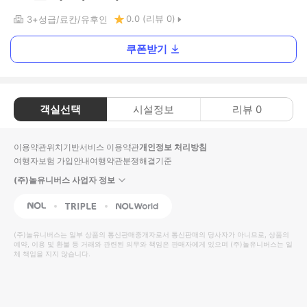
0.0
(리뷰
0
)
3+
성급
료칸
유후인
쿠폰받기
객실선택
시설정보
리뷰
0
이용약관
위치기반서비스 이용약관
개인정보 처리방침
여행자보험 가입안내
여행약관
분쟁해결기준
(주)놀유니버스 사업자 정보
NOL
Triple
Interpark Global
(주)놀유니버스
는 일부 상품의 통신판매중개자로서 통신판매의 당사자가 아니므로, 상품의
예약, 이용 및 환불 등 거래와 관련된 의무와 책임은 판매자에게 있으며
(주)놀유니버스
는 일
체 책임을 지지 않습니다.