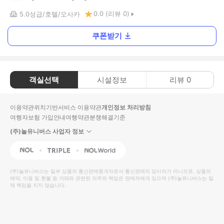
0.0
(리뷰
0
)
5.0
성급
호텔
오사카
쿠폰받기
객실선택
시설정보
리뷰
0
이용약관
위치기반서비스 이용약관
개인정보 처리방침
여행자보험 가입안내
여행약관
분쟁해결기준
(주)놀유니버스 사업자 정보
NOL
Triple
Interpark Global
(주)놀유니버스
는 일부 상품의 통신판매중개자로서 통신판매의 당사자가 아니므로, 상품의
예약, 이용 및 환불 등 거래와 관련된 의무와 책임은 판매자에게 있으며
(주)놀유니버스
는 일
체 책임을 지지 않습니다.