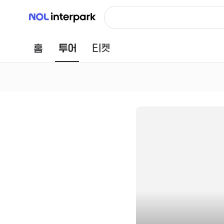
NOL 인터파크
홈
투어
티켓