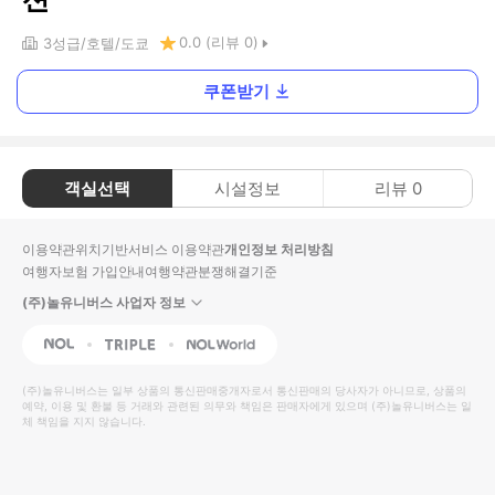
0.0
(리뷰
0
)
3
성급
호텔
도쿄
쿠폰받기
객실선택
시설정보
리뷰
0
이용약관
위치기반서비스 이용약관
개인정보 처리방침
여행자보험 가입안내
여행약관
분쟁해결기준
(주)놀유니버스 사업자 정보
NOL
Triple
Interpark Global
(주)놀유니버스
는 일부 상품의 통신판매중개자로서 통신판매의 당사자가 아니므로, 상품의
예약, 이용 및 환불 등 거래와 관련된 의무와 책임은 판매자에게 있으며
(주)놀유니버스
는 일
체 책임을 지지 않습니다.