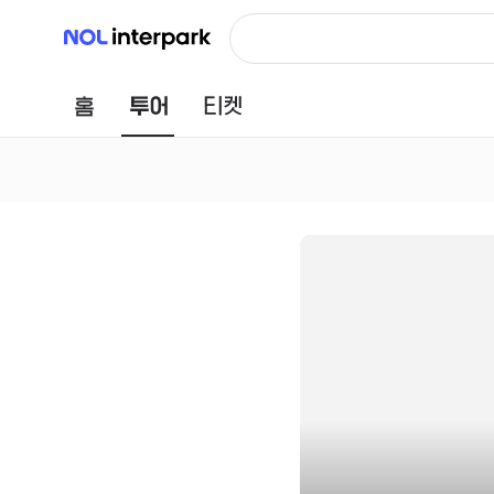
NOL 인터파크
홈
투어
티켓