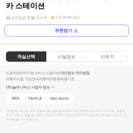
카 스테이션
0.0
(리뷰
0
)
4.0
성급
호텔
오사카
쿠폰받기
객실선택
시설정보
리뷰
0
이용약관
위치기반서비스 이용약관
개인정보 처리방침
여행자보험 가입안내
여행약관
분쟁해결기준
(주)놀유니버스 사업자 정보
NOL
Triple
Interpark Global
(주)놀유니버스
는 일부 상품의 통신판매중개자로서 통신판매의 당사자가 아니므로, 상품의
예약, 이용 및 환불 등 거래와 관련된 의무와 책임은 판매자에게 있으며
(주)놀유니버스
는 일
체 책임을 지지 않습니다.