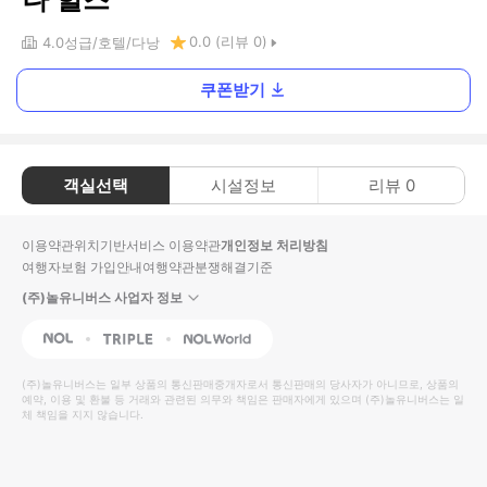
0.0
(리뷰
0
)
4.0
성급
호텔
다낭
쿠폰받기
객실선택
시설정보
리뷰
0
이용약관
위치기반서비스 이용약관
개인정보 처리방침
여행자보험 가입안내
여행약관
분쟁해결기준
(주)놀유니버스 사업자 정보
NOL
Triple
Interpark Global
(주)놀유니버스
는 일부 상품의 통신판매중개자로서 통신판매의 당사자가 아니므로, 상품의
예약, 이용 및 환불 등 거래와 관련된 의무와 책임은 판매자에게 있으며
(주)놀유니버스
는 일
체 책임을 지지 않습니다.