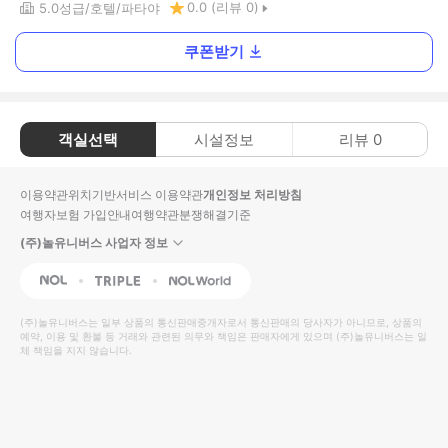
0.0
(리뷰
0
)
5.0
성급
호텔
파타야
쿠폰받기
객실선택
시설정보
리뷰
0
이용약관
위치기반서비스 이용약관
개인정보 처리방침
여행자보험 가입안내
여행약관
분쟁해결기준
(주)놀유니버스 사업자 정보
NOL
Triple
Interpark Global
(주)놀유니버스
는 일부 상품의 통신판매중개자로서 통신판매의 당사자가 아니므로, 상품의
예약, 이용 및 환불 등 거래와 관련된 의무와 책임은 판매자에게 있으며
(주)놀유니버스
는 일
체 책임을 지지 않습니다.