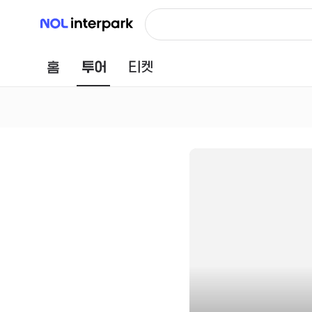
NOL 인터파크
홈
투어
티켓