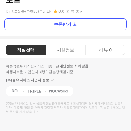
0.0
(리뷰
0
)
3.0
성급
호텔
바르샤바
쿠폰받기
객실선택
시설정보
리뷰
0
이용약관
위치기반서비스 이용약관
개인정보 처리방침
여행자보험 가입안내
여행약관
분쟁해결기준
(주)놀유니버스 사업자 정보
NOL
Triple
Interpark Global
(주)놀유니버스
는 일부 상품의 통신판매중개자로서 통신판매의 당사자가 아니므로, 상품의
예약, 이용 및 환불 등 거래와 관련된 의무와 책임은 판매자에게 있으며
(주)놀유니버스
는 일
체 책임을 지지 않습니다.