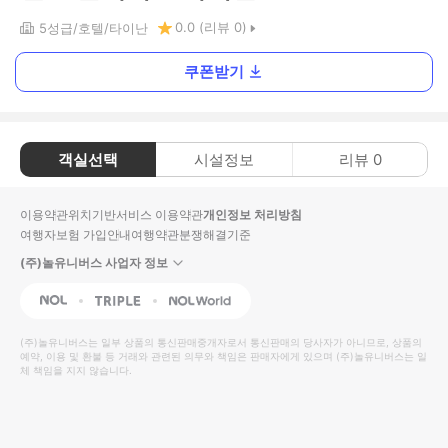
0.0
(리뷰
0
)
5
성급
호텔
타이난
쿠폰받기
객실선택
시설정보
리뷰
0
이용약관
위치기반서비스 이용약관
개인정보 처리방침
여행자보험 가입안내
여행약관
분쟁해결기준
(주)놀유니버스 사업자 정보
NOL
Triple
Interpark Global
(주)놀유니버스
는 일부 상품의 통신판매중개자로서 통신판매의 당사자가 아니므로, 상품의
예약, 이용 및 환불 등 거래와 관련된 의무와 책임은 판매자에게 있으며
(주)놀유니버스
는 일
체 책임을 지지 않습니다.