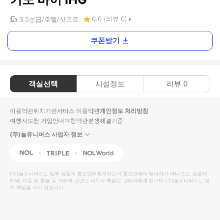
0.0
(리뷰
0
)
3.5
성급
호텔
삿포로
쿠폰받기
객실선택
시설정보
리뷰
0
이용약관
위치기반서비스 이용약관
개인정보 처리방침
여행자보험 가입안내
여행약관
분쟁해결기준
(주)놀유니버스 사업자 정보
NOL
Triple
Interpark Global
(주)놀유니버스
는 일부 상품의 통신판매중개자로서 통신판매의 당사자가 아니므로, 상품의
예약, 이용 및 환불 등 거래와 관련된 의무와 책임은 판매자에게 있으며
(주)놀유니버스
는 일
체 책임을 지지 않습니다.