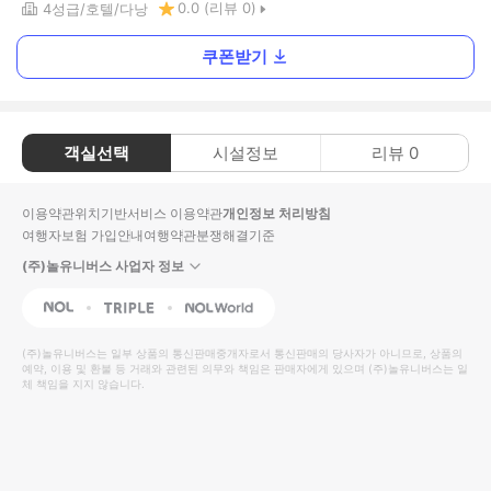
0.0
(리뷰
0
)
4
성급
호텔
다낭
쿠폰받기
객실선택
시설정보
리뷰
0
이용약관
위치기반서비스 이용약관
개인정보 처리방침
여행자보험 가입안내
여행약관
분쟁해결기준
(주)놀유니버스 사업자 정보
NOL
Triple
Interpark Global
(주)놀유니버스
는 일부 상품의 통신판매중개자로서 통신판매의 당사자가 아니므로, 상품의
예약, 이용 및 환불 등 거래와 관련된 의무와 책임은 판매자에게 있으며
(주)놀유니버스
는 일
체 책임을 지지 않습니다.