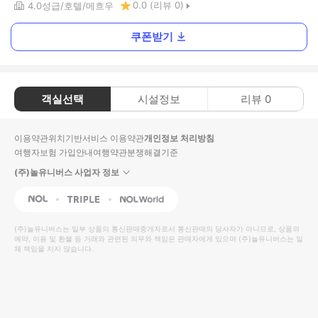
0.0
(리뷰
0
)
4.0
성급
호텔
메흐우
쿠폰받기
객실선택
시설정보
리뷰
0
이용약관
위치기반서비스 이용약관
개인정보 처리방침
여행자보험 가입안내
여행약관
분쟁해결기준
(주)놀유니버스 사업자 정보
NOL
Triple
Interpark Global
(주)놀유니버스
는 일부 상품의 통신판매중개자로서 통신판매의 당사자가 아니므로, 상품의
예약, 이용 및 환불 등 거래와 관련된 의무와 책임은 판매자에게 있으며
(주)놀유니버스
는 일
체 책임을 지지 않습니다.