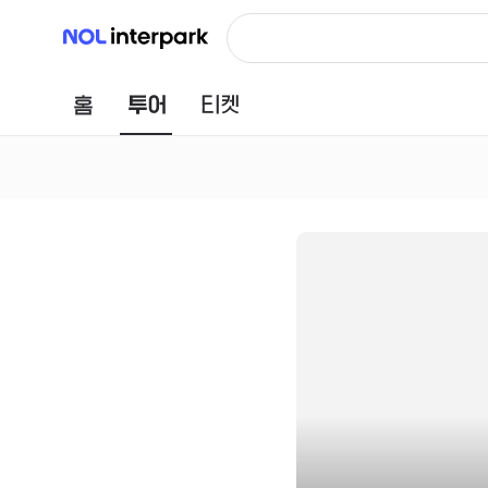
NOL 인터파크
홈
투어
티켓