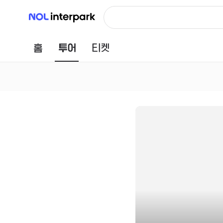
NOL 인터파크
홈
투어
티켓