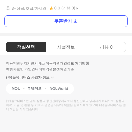
0.0
(리뷰
0
)
3+
성급
호텔
가시와
쿠폰받기
객실선택
시설정보
리뷰
0
이용약관
위치기반서비스 이용약관
개인정보 처리방침
여행자보험 가입안내
여행약관
분쟁해결기준
(주)놀유니버스 사업자 정보
NOL
Triple
Interpark Global
(주)놀유니버스
는 일부 상품의 통신판매중개자로서 통신판매의 당사자가 아니므로, 상품의
예약, 이용 및 환불 등 거래와 관련된 의무와 책임은 판매자에게 있으며
(주)놀유니버스
는 일
체 책임을 지지 않습니다.