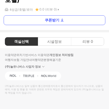
0.0
(리뷰
0
)
4
성급
호텔
로마
쿠폰받기
객실선택
시설정보
리뷰
0
이용약관
위치기반서비스 이용약관
개인정보 처리방침
여행자보험 가입안내
여행약관
분쟁해결기준
(주)놀유니버스 사업자 정보
NOL
Triple
Interpark Global
(주)놀유니버스
는 일부 상품의 통신판매중개자로서 통신판매의 당사자가 아니므로, 상품의
예약, 이용 및 환불 등 거래와 관련된 의무와 책임은 판매자에게 있으며
(주)놀유니버스
는 일
체 책임을 지지 않습니다.