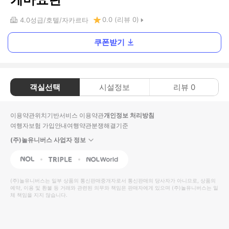
0.0
(리뷰
0
)
4.0
성급
호텔
자카르타
쿠폰받기
객실선택
시설정보
리뷰
0
이용약관
위치기반서비스 이용약관
개인정보 처리방침
여행자보험 가입안내
여행약관
분쟁해결기준
(주)놀유니버스 사업자 정보
NOL
Triple
Interpark Global
(주)놀유니버스
는 일부 상품의 통신판매중개자로서 통신판매의 당사자가 아니므로, 상품의
예약, 이용 및 환불 등 거래와 관련된 의무와 책임은 판매자에게 있으며
(주)놀유니버스
는 일
체 책임을 지지 않습니다.