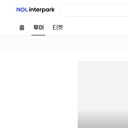
NOL 인터파크
홈
투어
티켓