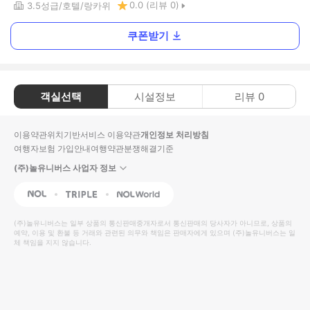
0.0
(리뷰
0
)
3.5
성급
호텔
랑카위
쿠폰받기
객실선택
시설정보
리뷰
0
이용약관
위치기반서비스 이용약관
개인정보 처리방침
여행자보험 가입안내
여행약관
분쟁해결기준
(주)놀유니버스 사업자 정보
NOL
Triple
Interpark Global
(주)놀유니버스
는 일부 상품의 통신판매중개자로서 통신판매의 당사자가 아니므로, 상품의
예약, 이용 및 환불 등 거래와 관련된 의무와 책임은 판매자에게 있으며
(주)놀유니버스
는 일
체 책임을 지지 않습니다.