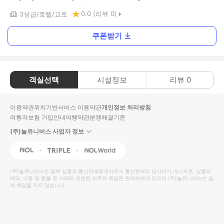
0.0
(리뷰
0
)
3
성급
호텔
교토
쿠폰받기
객실선택
시설정보
리뷰
0
이용약관
위치기반서비스 이용약관
개인정보 처리방침
여행자보험 가입안내
여행약관
분쟁해결기준
(주)놀유니버스 사업자 정보
NOL
Triple
Interpark Global
(주)놀유니버스
는 일부 상품의 통신판매중개자로서 통신판매의 당사자가 아니므로, 상품의
예약, 이용 및 환불 등 거래와 관련된 의무와 책임은 판매자에게 있으며
(주)놀유니버스
는 일
체 책임을 지지 않습니다.