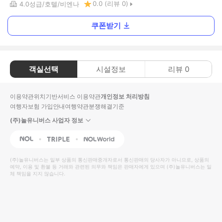
0.0
(리뷰
0
)
4.0
성급
호텔
비엔나
쿠폰받기
객실선택
시설정보
리뷰
0
이용약관
위치기반서비스 이용약관
개인정보 처리방침
여행자보험 가입안내
여행약관
분쟁해결기준
(주)놀유니버스 사업자 정보
NOL
Triple
Interpark Global
(주)놀유니버스
는 일부 상품의 통신판매중개자로서 통신판매의 당사자가 아니므로, 상품의
예약, 이용 및 환불 등 거래와 관련된 의무와 책임은 판매자에게 있으며
(주)놀유니버스
는 일
체 책임을 지지 않습니다.