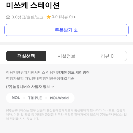
미쓰케 스테이션
0.0
(리뷰
0
)
3.0
성급
호텔
도쿄
쿠폰받기
객실선택
시설정보
리뷰
0
이용약관
위치기반서비스 이용약관
개인정보 처리방침
여행자보험 가입안내
여행약관
분쟁해결기준
(주)놀유니버스 사업자 정보
NOL
Triple
Interpark Global
(주)놀유니버스
는 일부 상품의 통신판매중개자로서 통신판매의 당사자가 아니므로, 상품의
예약, 이용 및 환불 등 거래와 관련된 의무와 책임은 판매자에게 있으며
(주)놀유니버스
는 일
체 책임을 지지 않습니다.