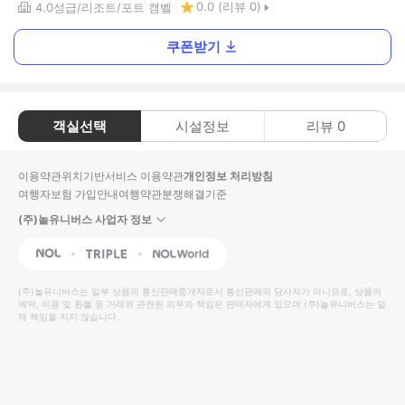
0.0
(리뷰
0
)
4.0
성급
리조트
포트 캠벨
쿠폰받기
객실선택
시설정보
리뷰
0
이용약관
위치기반서비스 이용약관
개인정보 처리방침
여행자보험 가입안내
여행약관
분쟁해결기준
(주)놀유니버스 사업자 정보
NOL
Triple
Interpark Global
(주)놀유니버스
는 일부 상품의 통신판매중개자로서 통신판매의 당사자가 아니므로, 상품의
예약, 이용 및 환불 등 거래와 관련된 의무와 책임은 판매자에게 있으며
(주)놀유니버스
는 일
체 책임을 지지 않습니다.