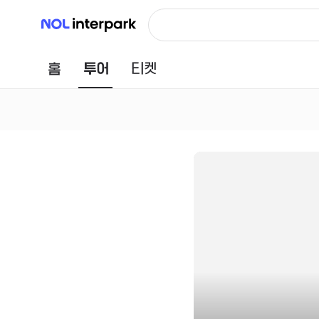
NOL 인터파크
홈
투어
티켓