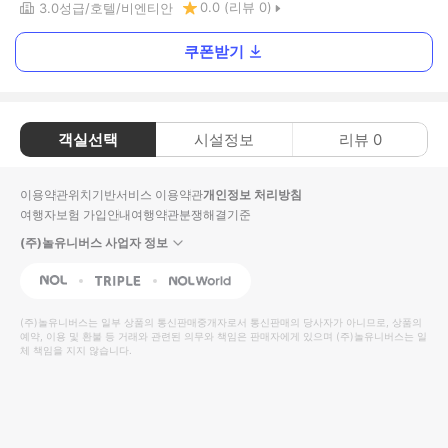
0.0
(리뷰
0
)
3.0
성급
호텔
비엔티안
쿠폰받기
객실선택
시설정보
리뷰
0
이용약관
위치기반서비스 이용약관
개인정보 처리방침
여행자보험 가입안내
여행약관
분쟁해결기준
(주)놀유니버스 사업자 정보
NOL
Triple
Interpark Global
(주)놀유니버스
는 일부 상품의 통신판매중개자로서 통신판매의 당사자가 아니므로, 상품의
예약, 이용 및 환불 등 거래와 관련된 의무와 책임은 판매자에게 있으며
(주)놀유니버스
는 일
체 책임을 지지 않습니다.