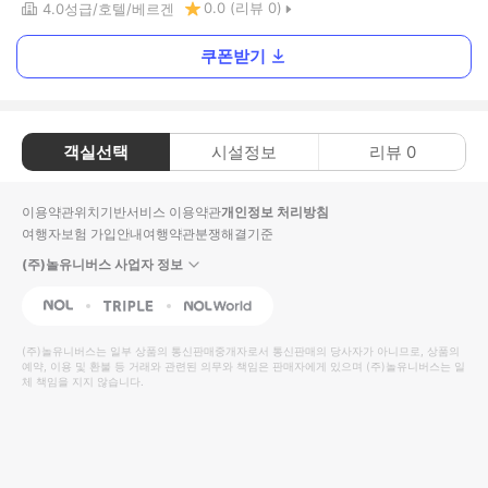
0.0
(리뷰
0
)
4.0
성급
호텔
베르겐
쿠폰받기
객실선택
시설정보
리뷰
0
이용약관
위치기반서비스 이용약관
개인정보 처리방침
여행자보험 가입안내
여행약관
분쟁해결기준
(주)놀유니버스 사업자 정보
NOL
Triple
Interpark Global
(주)놀유니버스
는 일부 상품의 통신판매중개자로서 통신판매의 당사자가 아니므로, 상품의
예약, 이용 및 환불 등 거래와 관련된 의무와 책임은 판매자에게 있으며
(주)놀유니버스
는 일
체 책임을 지지 않습니다.