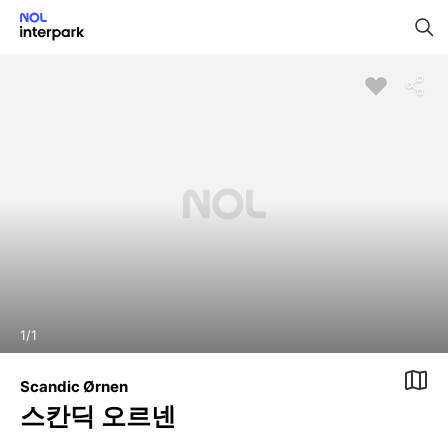
1
/
1
Scandic Ørnen
스칸딕 오르넨