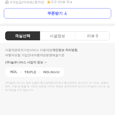
0.0
(리뷰
0
)
4.0
성급
아파트
호치민
쿠폰받기
객실선택
시설정보
리뷰
0
이용약관
위치기반서비스 이용약관
개인정보 처리방침
여행자보험 가입안내
여행약관
분쟁해결기준
(주)놀유니버스 사업자 정보
NOL
Triple
Interpark Global
(주)놀유니버스
는 일부 상품의 통신판매중개자로서 통신판매의 당사자가 아니므로, 상품의
예약, 이용 및 환불 등 거래와 관련된 의무와 책임은 판매자에게 있으며
(주)놀유니버스
는 일
체 책임을 지지 않습니다.