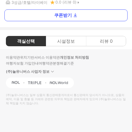
0.0
(리뷰
0
)
3
성급
호텔
타이베이
쿠폰받기
객실선택
시설정보
리뷰
0
이용약관
위치기반서비스 이용약관
개인정보 처리방침
여행자보험 가입안내
여행약관
분쟁해결기준
(주)놀유니버스 사업자 정보
NOL
Triple
Interpark Global
(주)놀유니버스
는 일부 상품의 통신판매중개자로서 통신판매의 당사자가 아니므로, 상품의
예약, 이용 및 환불 등 거래와 관련된 의무와 책임은 판매자에게 있으며
(주)놀유니버스
는 일
체 책임을 지지 않습니다.