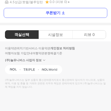
0.0
(리뷰
0
)
4.5
성급
호텔
블루밍턴
쿠폰받기
객실선택
시설정보
리뷰
0
이용약관
위치기반서비스 이용약관
개인정보 처리방침
여행자보험 가입안내
여행약관
분쟁해결기준
(주)놀유니버스 사업자 정보
NOL
Triple
Interpark Global
(주)놀유니버스
는 일부 상품의 통신판매중개자로서 통신판매의 당사자가 아니므로, 상품의
예약, 이용 및 환불 등 거래와 관련된 의무와 책임은 판매자에게 있으며
(주)놀유니버스
는 일
체 책임을 지지 않습니다.