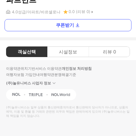
0.0
(리뷰
0
)
4.0
성급
아파트
바르셀로나
쿠폰받기
객실선택
시설정보
리뷰
0
이용약관
위치기반서비스 이용약관
개인정보 처리방침
여행자보험 가입안내
여행약관
분쟁해결기준
(주)놀유니버스 사업자 정보
NOL
Triple
Interpark Global
(주)놀유니버스
는 일부 상품의 통신판매중개자로서 통신판매의 당사자가 아니므로, 상품의
예약, 이용 및 환불 등 거래와 관련된 의무와 책임은 판매자에게 있으며
(주)놀유니버스
는 일
체 책임을 지지 않습니다.