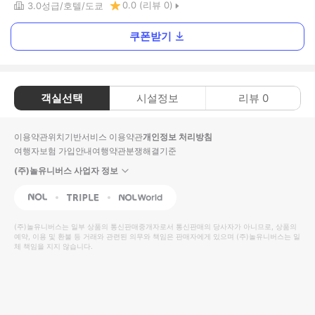
0.0
(리뷰
0
)
3.0
성급
호텔
도쿄
쿠폰받기
객실선택
시설정보
리뷰
0
이용약관
위치기반서비스 이용약관
개인정보 처리방침
여행자보험 가입안내
여행약관
분쟁해결기준
(주)놀유니버스 사업자 정보
NOL
Triple
Interpark Global
(주)놀유니버스
는 일부 상품의 통신판매중개자로서 통신판매의 당사자가 아니므로, 상품의
예약, 이용 및 환불 등 거래와 관련된 의무와 책임은 판매자에게 있으며
(주)놀유니버스
는 일
체 책임을 지지 않습니다.