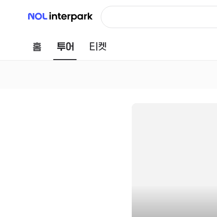
NOL 인터파크
홈
투어
티켓