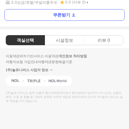
0.0
(리뷰
0
)
5.0
성급
호텔
쿠알라룸푸르
쿠폰받기
객실선택
시설정보
리뷰
0
이용약관
위치기반서비스 이용약관
개인정보 처리방침
여행자보험 가입안내
여행약관
분쟁해결기준
(주)놀유니버스 사업자 정보
NOL
Triple
Interpark Global
(주)놀유니버스
는 일부 상품의 통신판매중개자로서 통신판매의 당사자가 아니므로, 상품의
예약, 이용 및 환불 등 거래와 관련된 의무와 책임은 판매자에게 있으며
(주)놀유니버스
는 일
체 책임을 지지 않습니다.