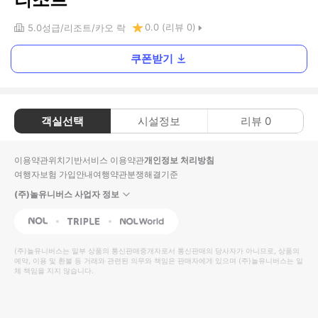
0.0
(리뷰
0
)
5.0
성급
리조트
카오 락
쿠폰받기
객실선택
시설정보
리뷰
0
이용약관
위치기반서비스 이용약관
개인정보 처리방침
여행자보험 가입안내
여행약관
분쟁해결기준
(주)놀유니버스 사업자 정보
NOL
Triple
Interpark Global
(주)놀유니버스
는 일부 상품의 통신판매중개자로서 통신판매의 당사자가 아니므로, 상품의
예약, 이용 및 환불 등 거래와 관련된 의무와 책임은 판매자에게 있으며
(주)놀유니버스
는 일
체 책임을 지지 않습니다.