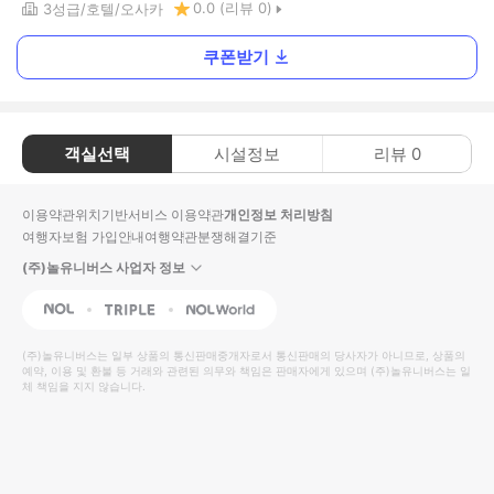
0.0
(리뷰
0
)
3
성급
호텔
오사카
쿠폰받기
객실선택
시설정보
리뷰
0
이용약관
위치기반서비스 이용약관
개인정보 처리방침
여행자보험 가입안내
여행약관
분쟁해결기준
(주)놀유니버스 사업자 정보
NOL
Triple
Interpark Global
(주)놀유니버스
는 일부 상품의 통신판매중개자로서 통신판매의 당사자가 아니므로, 상품의
예약, 이용 및 환불 등 거래와 관련된 의무와 책임은 판매자에게 있으며
(주)놀유니버스
는 일
체 책임을 지지 않습니다.