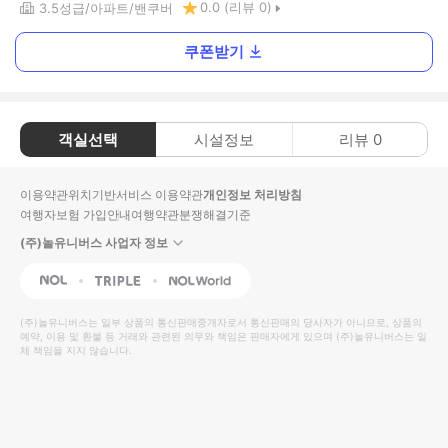
0.0
(리뷰
0
)
3.5
성급
아파트
밴쿠버
쿠폰받기
객실선택
시설정보
리뷰
0
이용약관
위치기반서비스 이용약관
개인정보 처리방침
여행자보험 가입안내
여행약관
분쟁해결기준
(주)놀유니버스 사업자 정보
NOL
Triple
Interpark Global
(주)놀유니버스
는 일부 상품의 통신판매중개자로서 통신판매의 당사자가 아니므로, 상품의
예약, 이용 및 환불 등 거래와 관련된 의무와 책임은 판매자에게 있으며
(주)놀유니버스
는 일
체 책임을 지지 않습니다.