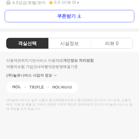
0.0
(리뷰
0
)
4.0
성급
호텔
로마
쿠폰받기
객실선택
시설정보
리뷰
0
이용약관
위치기반서비스 이용약관
개인정보 처리방침
여행자보험 가입안내
여행약관
분쟁해결기준
(주)놀유니버스 사업자 정보
NOL
Triple
Interpark Global
(주)놀유니버스
는 일부 상품의 통신판매중개자로서 통신판매의 당사자가 아니므로, 상품의
예약, 이용 및 환불 등 거래와 관련된 의무와 책임은 판매자에게 있으며
(주)놀유니버스
는 일
체 책임을 지지 않습니다.