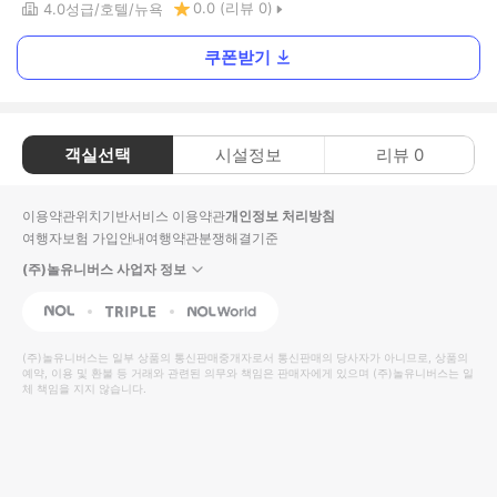
0.0
(리뷰
0
)
4.0
성급
호텔
뉴욕
쿠폰받기
객실선택
시설정보
리뷰
0
이용약관
위치기반서비스 이용약관
개인정보 처리방침
여행자보험 가입안내
여행약관
분쟁해결기준
(주)놀유니버스 사업자 정보
NOL
Triple
Interpark Global
(주)놀유니버스
는 일부 상품의 통신판매중개자로서 통신판매의 당사자가 아니므로, 상품의
예약, 이용 및 환불 등 거래와 관련된 의무와 책임은 판매자에게 있으며
(주)놀유니버스
는 일
체 책임을 지지 않습니다.