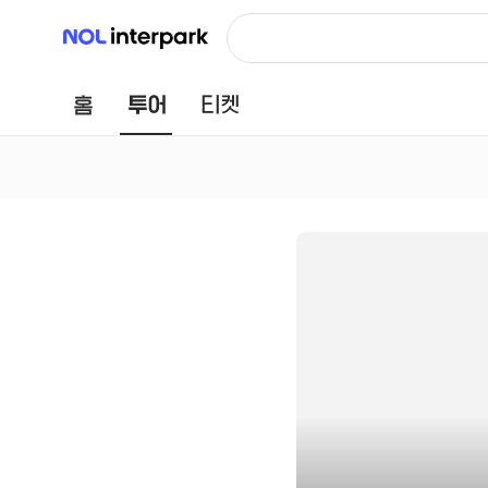
NOL 인터파크
홈
투어
티켓