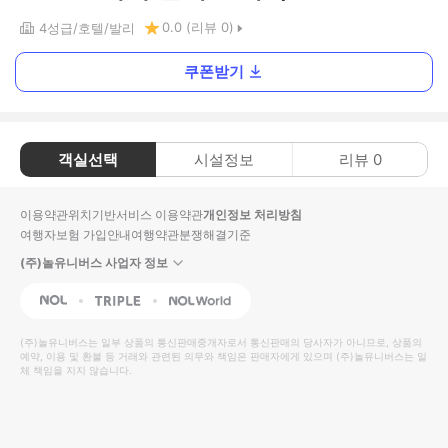
0.0
(리뷰
0
)
4
성급
호텔
발리
쿠폰받기
객실선택
시설정보
리뷰
0
이용약관
위치기반서비스 이용약관
개인정보 처리방침
여행자보험 가입안내
여행약관
분쟁해결기준
(주)놀유니버스 사업자 정보
NOL
Triple
Interpark Global
(주)놀유니버스
는 일부 상품의 통신판매중개자로서 통신판매의 당사자가 아니므로, 상품의
예약, 이용 및 환불 등 거래와 관련된 의무와 책임은 판매자에게 있으며
(주)놀유니버스
는 일
체 책임을 지지 않습니다.