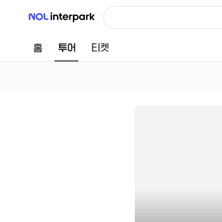
NOL 인터파크
홈
투어
티켓