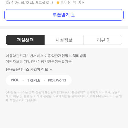
0.0
(리뷰
0
)
4.0
성급
호텔
바르셀로나
쿠폰받기
객실선택
시설정보
리뷰
0
이용약관
위치기반서비스 이용약관
개인정보 처리방침
여행자보험 가입안내
여행약관
분쟁해결기준
(주)놀유니버스 사업자 정보
NOL
Triple
Interpark Global
(주)놀유니버스
는 일부 상품의 통신판매중개자로서 통신판매의 당사자가 아니므로, 상품의
예약, 이용 및 환불 등 거래와 관련된 의무와 책임은 판매자에게 있으며
(주)놀유니버스
는 일
체 책임을 지지 않습니다.