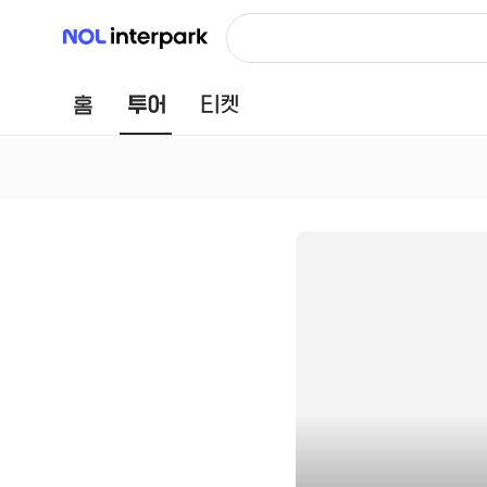
NOL 인터파크
홈
투어
티켓