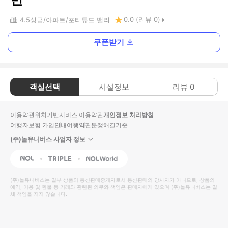
0.0
(리뷰
0
)
4.5
성급
아파트
포티튜드 밸리
쿠폰받기
객실선택
시설정보
리뷰
0
이용약관
위치기반서비스 이용약관
개인정보 처리방침
여행자보험 가입안내
여행약관
분쟁해결기준
(주)놀유니버스 사업자 정보
NOL
Triple
Interpark Global
(주)놀유니버스
는 일부 상품의 통신판매중개자로서 통신판매의 당사자가 아니므로, 상품의
예약, 이용 및 환불 등 거래와 관련된 의무와 책임은 판매자에게 있으며
(주)놀유니버스
는 일
체 책임을 지지 않습니다.