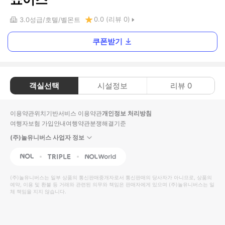
0.0
(리뷰
0
)
3.0
성급
호텔
벨몬트
쿠폰받기
객실선택
시설정보
리뷰
0
이용약관
위치기반서비스 이용약관
개인정보 처리방침
여행자보험 가입안내
여행약관
분쟁해결기준
(주)놀유니버스 사업자 정보
NOL
Triple
Interpark Global
(주)놀유니버스
는 일부 상품의 통신판매중개자로서 통신판매의 당사자가 아니므로, 상품의
예약, 이용 및 환불 등 거래와 관련된 의무와 책임은 판매자에게 있으며
(주)놀유니버스
는 일
체 책임을 지지 않습니다.