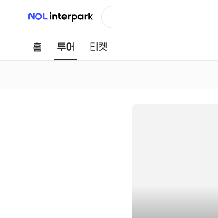
NOL 인터파크
홈
투어
티켓