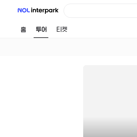
NOL 인터파크
홈
투어
티켓