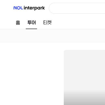
NOL 인터파크
홈
투어
티켓